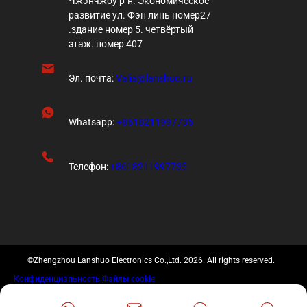
Чжэнчжоу р-н. Экономическое
развитие ул. Фэн линь номер27
.здание номер 5. четвёртый
этаж. номер 407
Эл. почта:
Valia@lanshuo.ru
Whatsapp:
+8618211997735
Телефон:
+8618211997735
©Zhengzhou Lanshuo Electronics Co.,Ltd. 2026. All rights reserved.
Конфиденциальность
|
Файлы cookie