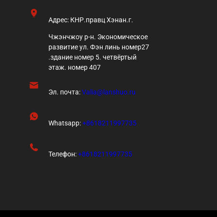
Адрес:
КНР.правц Хэнан.г.
Чжэнчжоу р-н. Экономическое
развитие ул. Фэн линь номер27
.здание номер 5. четвёртый
этаж. номер 407
Эл. почта:
Valia@lanshuo.ru
Whatsapp:
+8618211997735
Телефон:
+8618211997735