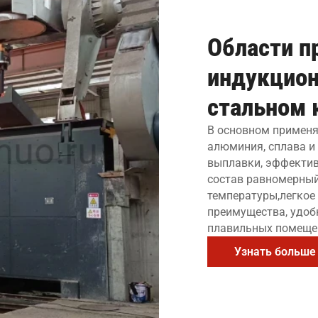
Области п
индукцион
стальном 
В основном применяе
алюминия, сплава и
выплавки, эффектив
состав равномерный
температуры,легкое
преимущества, удоб
плавильных помеще
Узнать больше