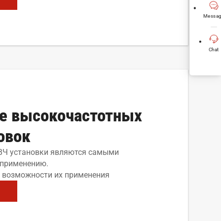
Messag
Chat
е высокочастотных
овок
ВЧ установки являются самыми
 применению.
 возможности их применения