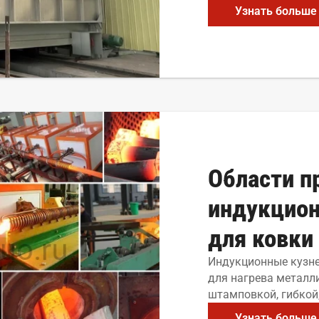
Узнать больше
Области п
индукцион
для ковки
Индукционные кузне
для нагрева металл
штамповкой, гибкой,
Узнать больше