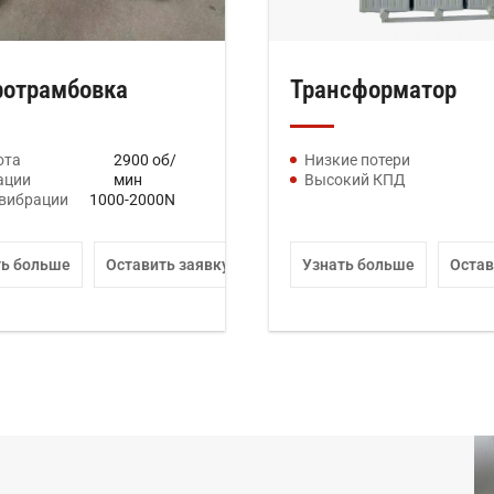
отрамбовка
Трансформатор
ота
2900 об/
Низкие потери
ации
мин
Высокий КПД
 вибрации
1000-2000N
ть больше
Оставить заявку
Узнать больше
Остав