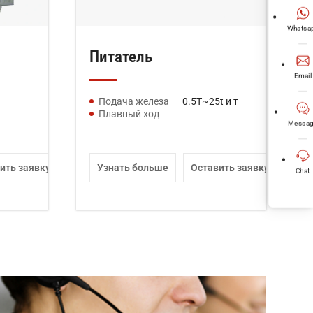
Whatsa
Питатель
Email
Подача железа
0.5T~25t и т
Плавный ход
Messag
ить заявку
Узнать больше
Оставить заявку
Chat