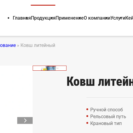
Главная
Продукция
Применение
О компании
Услуги
Ке
дование
»
Ковш литейный
Ковш литей
Ручной способ
Рельсовый путь
Крановый тип