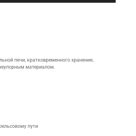
ьной печи, кратковременного хранения,
гнеупорным материалом.
ирельсовому пути