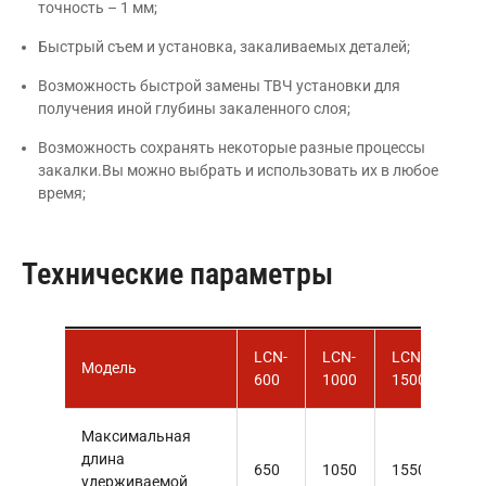
Быстрая и точная настройка параметров закалки,
точность – 1 мм;
Быстрый съем и установка, закаливаемых деталей;
Возможность быстрой замены ТВЧ установки для
получения иной глубины закаленного слоя;
Возможность сохранять некоторые разные процессы
закалки.Вы можно выбрать и использовать их в любое
время;
Технические параметры
LCN-
LCN-
LCN-
LC
Модель
600
1000
1500
20
Максимальная
длина