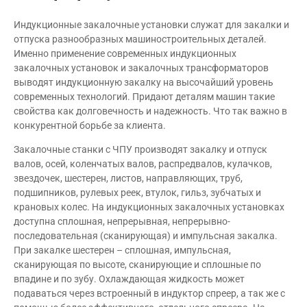
Обзор продукта
Индукционные закалочные установки служат для закалки и
отпуска разнообразных машиностроительных деталей.
Именно применение современных индукционных
закалочных установок и закалочных трансформаторов
выводят индукционную закалку на высочайший уровень
современных технологий. Придают деталям машин такие
свойства как долговечность и надежность. Что так важно в
конкурентной борьбе за клиента.
Закалочные станки с ЧПУ производят закалку и отпуск
валов, осей, коленчатых валов, распредвалов, кулачков,
звездочек, шестерен, листов, направляющих, труб,
подшипников, рулевых реек, втулок, гильз, зубчатых и
крановых колес. На индукционных закалочных установках
доступна сплошная, непрерывная, непрерывно-
последовательная (сканирующая) и импульсная закалка.
При закалке шестерен – сплошная, импульсная,
сканирующая по высоте, сканирующие и сплошные по
впадине и по зубу. Охлаждающая жидкость может
подаваться через встроенный в индуктор спреер, а так же с