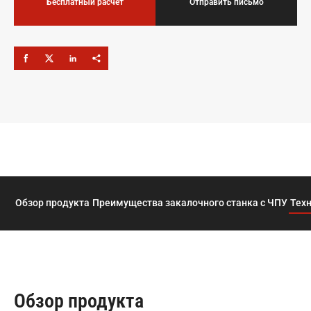
Бесплатный расчёт
Отправить письмо
Обзор продукта
Преимущества закалочного станка с ЧПУ
Тех