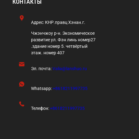
КОНТАКТЫ
Адрес:
КНР.правц Хэнан.г.
Чжэнчжоу р-н. Экономическое
развитие ул. Фэн линь номер27
.здание номер 5. четвёртый
этаж. номер 407
Эл. почта:
Valia@lanshuo.ru
Whatsapp:
+8618211997735
Телефон:
+8618211997735